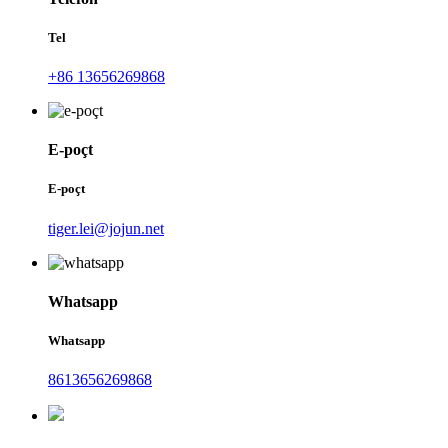
Tel
+86 13656269868
E-poçt
E-poçt
tiger.lei@jojun.net
Whatsapp
Whatsapp
8613656269868