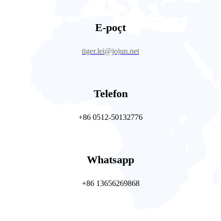
E-poçt
tiger.lei@jojun.net
Telefon
+86 0512-50132776
Whatsapp
+86 13656269868