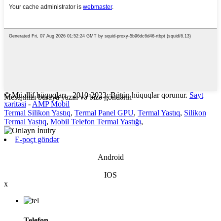
© Müəllif hüquqları - 2010-2023: Bütün hüquqlar qorunur.
Sayt
Mesajınızı buraya yazın və bizə göndərin
xəritəsi
-
AMP Mobil
Termal Silikon Yastıq
,
Termal Panel GPU
,
Termal Yastıq
,
Silikon
Termal Yastıq
,
Mobil Telefon Termal Yastığı
,
E-poçt göndər
Android
IOS
x
Telefon