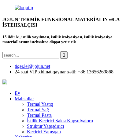
JOJUN TERMİK FUNKSİONAL MATERİALIN ƏLA
İSTEHSALÇISI
15 ildir ki, istilik yayılması, istilik izolyasiyası, istilik izolyasiya
materiallarının istehsalına diqqət yetiririk
tiger.lei@jojun.net
24 saat VIP xidmət qaynar xətti: +86 13656269868
Ev
Məhsullar
Termal Yastıq
Termal Yağ
Termal Pasta
İstilik Keçirici Saksı Kapsulyatoru
Struktur Yapışdırıcı
Keçirici Yapışqan