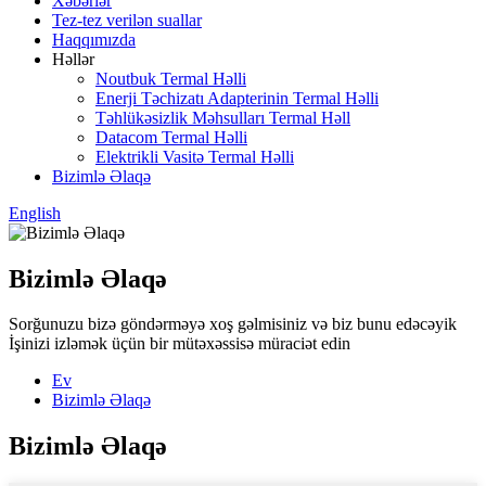
Xəbərlər
Tez-tez verilən suallar
Haqqımızda
Həllər
Noutbuk Termal Həlli
Enerji Təchizatı Adapterinin Termal Həlli
Təhlükəsizlik Məhsulları Termal Həll
Datacom Termal Həlli
Elektrikli Vasitə Termal Həlli
Bizimlə Əlaqə
English
Bizimlə Əlaqə
Sorğunuzu bizə göndərməyə xoş gəlmisiniz və biz bunu edəcəyik
İşinizi izləmək üçün bir mütəxəssisə müraciət edin
Ev
Bizimlə Əlaqə
Bizimlə Əlaqə