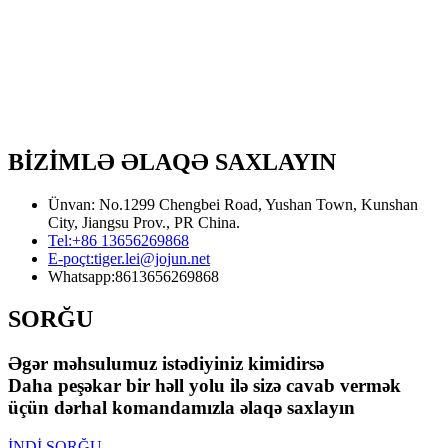
BİZİMLƏ ƏLAQƏ SAXLAYIN
Ünvan: No.1299 Chengbei Road, Yushan Town, Kunshan
City, Jiangsu Prov., PR China.
Tel:
+86 13656269868
E-poçt:
tiger.lei@jojun.net
Whatsapp:
8613656269868
SORĞU
Əgər məhsulumuz istədiyiniz kimidirsə
Daha peşəkar bir həll yolu ilə sizə cavab vermək
üçün dərhal komandamızla əlaqə saxlayın
İNDİ SORĞU